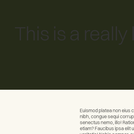
Home
Our Designs
This is a really 
Euismod platea non eius cu
nibh, congue sequi corrupt
senectus nemo, illo! Rati
etiam? Faucibus ipsa eli