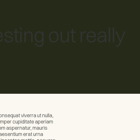
s
Book a discovery call
testing out really
onsequat viverra ut nulla,
semper cupiditate aperiam
rem aspernatur, mauris
aesentium erat urna