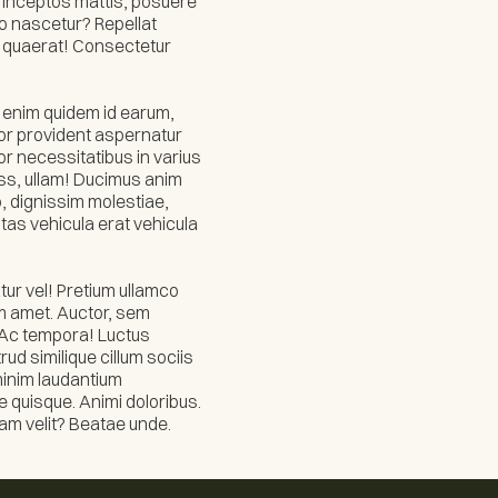
i inceptos mattis, posuere
to nascetur? Repellat
e quaerat! Consectetur
t enim quidem id earum,
rror provident aspernatur
or necessitatibus in varius
lass, ullam! Ducimus anim
, dignissim molestiae,
tas vehicula erat vehicula
ur vel! Pretium ullamco
m amet. Auctor, sem
! Ac tempora! Luctus
ud similique cillum sociis
minim laudantium
 quisque. Animi doloribus.
iam velit? Beatae unde.