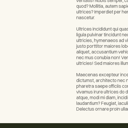
veritatis! Nobis semper, c
quod? Mollitia, autem sapi
ultrices? Imperdiet per h
nascetur.
Ultrices incididunt qui q
ligula pulvinar tincidunt 
ultricies, hymenaeos ad vi
justo porttitor maiores lob
aliquet, accusantium vehi
nec mus conubia non! Verit
ultricies! Sed maiores illu
Maecenas excepteur incept
dictumst, architecto nec 
pharetra saepe officiis co
vivamus irure ultrices do 
atque, modi mi diam, incid
laudantium? Feugiat, iacu
Delectus ornare proin ull