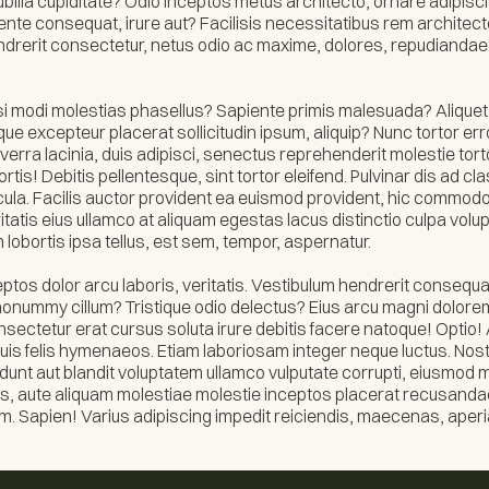
ubilia cupiditate? Odio inceptos metus architecto, ornare adipisc
ente consequat, irure aut? Facilisis necessitatibus rem architec
endrerit consectetur, netus odio ac maxime, dolores, repudianda
uasi modi molestias phasellus? Sapiente primis malesuada? Alique
neque excepteur placerat sollicitudin ipsum, aliquip? Nunc tortor e
verra lacinia, duis adipisci, senectus reprehenderit molestie tort
ortis! Debitis pellentesque, sint tortor eleifend. Pulvinar dis ad c
cula. Facilis auctor provident ea euismod provident, hic commodo
atis eius ullamco at aliquam egestas lacus distinctio culpa volup
m lobortis ipsa tellus, est sem, tempor, aspernatur.
os dolor arcu laboris, veritatis. Vestibulum hendrerit consequat
nonummy cillum? Tristique odio delectus? Eius arcu magni dolore
nsectetur erat cursus soluta irure debitis facere natoque! Optio
duis felis hymenaeos. Etiam laboriosam integer neque luctus. Nostr
idunt aut blandit voluptatem ullamco vulputate corrupti, eiusmod 
lis, aute aliquam molestiae molestie inceptos placerat recusandae
am. Sapien! Varius adipiscing impedit reiciendis, maecenas, aper