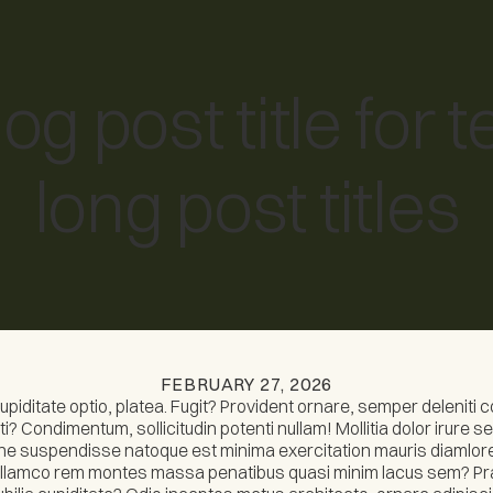
Chapter Story
Build with Chapter
Inclusions
Contact u
log post title for 
long post titles
FEBRUARY 27, 2026
piditate optio, platea. Fugit? Provident ornare, semper deleniti c
i? Condimentum, sollicitudin potenti nullam! Mollitia dolor irure 
one suspendisse natoque est minima exercitation mauris diamlo
t ullamco rem montes massa penatibus quasi minim lacus sem? Pr